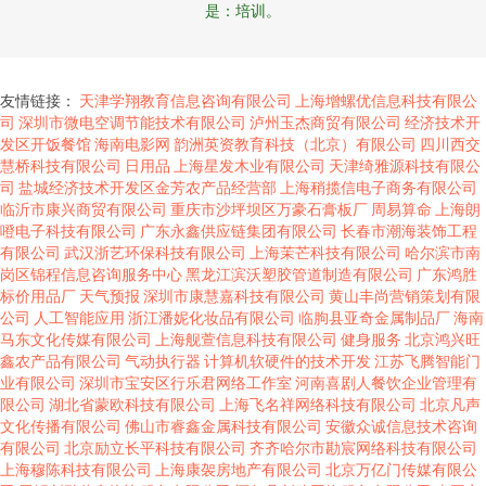
是：培训。
友情链接：
天津学翔教育信息咨询有限公司
上海增螺优信息科技有限公
司
深圳市微电空调节能技术有限公司
泸州玉杰商贸有限公司
经济技术开
发区开饭餐馆
海南电影网
韵洲英资教育科技（北京）有限公司
四川西交
慧桥科技有限公司
日用品
上海星发木业有限公司
天津绮雅源科技有限公
司
盐城经济技术开发区金芳农产品经营部
上海稍揽信电子商务有限公司
临沂市康兴商贸有限公司
重庆市沙坪坝区万豪石膏板厂
周易算命
上海朗
噔电子科技有限公司
广东永鑫供应链集团有限公司
长春市潮海装饰工程
有限公司
武汉浙艺环保科技有限公司
上海茉芒科技有限公司
哈尔滨市南
岗区锦程信息咨询服务中心
黑龙江滨沃塑胶管道制造有限公司
广东鸿胜
标价用品厂
天气预报
深圳市康慧嘉科技有限公司
黄山丰尚营销策划有限
公司
人工智能应用
浙江潘妮化妆品有限公司
临朐县亚奇金属制品厂
海南
马东文化传媒有限公司
上海舰萱信息科技有限公司
健身服务
北京鸿兴旺
鑫农产品有限公司
气动执行器
计算机软硬件的技术开发
江苏飞腾智能门
业有限公司
深圳市宝安区行乐君网络工作室
河南喜剧人餐饮企业管理有
限公司
湖北省蒙欧科技有限公司
上海飞名祥网络科技有限公司
北京凡声
文化传播有限公司
佛山市睿鑫金属科技有限公司
安徽众诚信息技术咨询
有限公司
北京励立长平科技有限公司
齐齐哈尔市勘宸网络科技有限公司
上海穆陈科技有限公司
上海康袈房地产有限公司
北京万亿门传媒有限公